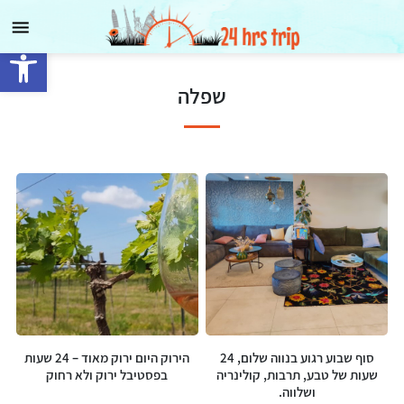
בית
פתח
מי אני ומה שמי?
סרגל
שפלה
נגישות
טיולים בארץ
בא לי גלובאלי
בתי מלון
24 המלצות
כתבות
סוף שבוע רגוע בנווה שלום, 24
הירוק היום ירוק מאוד – 24 שעות
בואו נדבר
שעות של טבע, תרבות, קולינריה
בפסטיבל ירוק ולא רחוק
ושלווה.