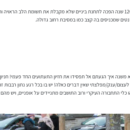
העיר ההיסטורית שהחלה להתפתח לפני כ-1200 שנה הפכה לתחנת ביניים שלא מקבלת את תשומת 
ודנטים שמכניסים בה קצב כמו במסיבת רחוב גדולה.
משנה איך הגעתם אל תפסידו את חזיון התעתועים החד פעמי! חניון ה
ני מתכוון לעצום/ענק/מפלצתי שאין דברים כאלה! יש בו בכל רגע נתון רבבות
כלי התחבורה העיקרי ורוב התושבים מתניידים על אופניים, ויש מהם הט