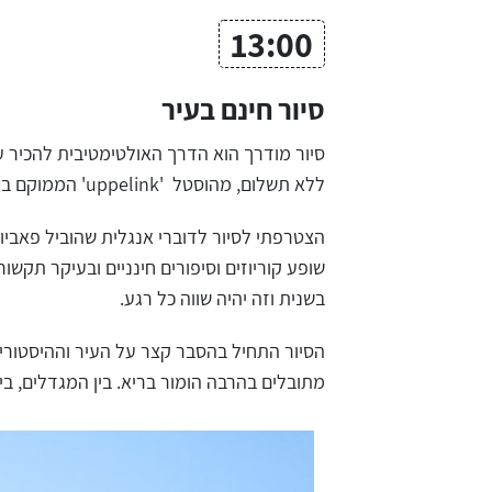
13:00
סיור חינם בעיר
ללא תשלום, מהוסטל 'uppelink' הממוקם בצד המערבי של גשר Sint-Michielsbrug. שלט יקדם את פניכם בכניסה. לאתר ההוסטל:
הצטרפתי לסיור לדוברי אנגלית שהוביל פאבי
שופע קוריוזים וסיפורים חינניים ובעיקר תק
בשנית וזה יהיה שווה כל רגע.
הסיור התחיל בהסבר קצר על העיר וההיסטוריה
מתובלים בהרבה הומור בריא. בין המגדלים, בי